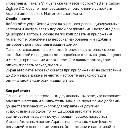
управления. Панель S1 Plus также является мостом Matter и хабом
Zigbee 3.0, обеспечивая бесшовное подключение устройств
Aqara и интеграцию с Matter-экосистемами.
Особенности
Добавляйте устройства Aqara на экран, создавая индивидуальные
карточки и настраивая их под свои предпочтения. Настройте до 10
дашбордов, которые можно легко копировать из приложения
Aqara Home, обеспечивая персонализированный и удобный
интерфейс для управления вашим домом.
Панель отслеживает энергопотребление подключенных к реле
потребителей и предоставляет подробные отчеты за день, неделю
и месяц в приложении Aqara Home. Эти данные помогут вам
оптимизировать расход энергии.
Экран автоматически включается при приближении на расстоянии
до 2,5 метров, даже в темноте. Настройте автояркость для
оптимальной видимости и защиты глаз.
Как работает
Панель оснащена встроенным двухканальным реле, что позволяет
заменить настенный выключатель. Также на экран можно добавить
до шести логических кнопок для управления другими
устройствами из одной точки. Дашборд автоматически
адаптируется к вашему дому, упрощая процесс настройки.
Управляйте умным домом Aqara с максимальным комфортом:
регулируйте освещение, управляйте шторами и настраивайте