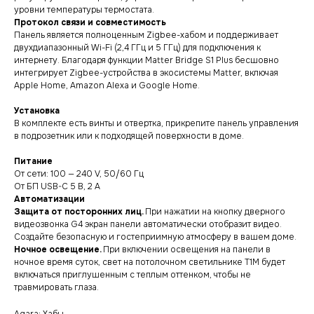
уровни температуры термостата.
Протокол связи и совместимость
Панель является полноценным Zigbee-хабом и поддерживает
двухдиапазонный Wi-Fi (2,4 ГГц и 5 ГГц) для подключения к
интернету. Благодаря функции Matter Bridge S1 Plus бесшовно
интегрирует Zigbee-устройства в экосистемы Matter, включая
Apple Home, Amazon Alexa и Google Home.
Установка
В комплекте есть винты и отвертка, прикрепите панель управления
в подрозетник или к подходящей поверхности в доме.
Питание
От сети: 100 — 240 V, 50/60 Гц
От БП USB-C 5 В, 2 A
Автоматизации
Защита от посторонних лиц.
При нажатии на кнопку дверного
видеозвонка G4 экран панели автоматически отобразит видео.
Создайте безопасную и гостеприимную атмосферу в вашем доме.
Ночное освещение.
При включении освещения на панели в
ночное время суток, свет на потолочном светильнике T1M будет
включаться приглушенным с теплым оттенком, чтобы не
травмировать глаза.