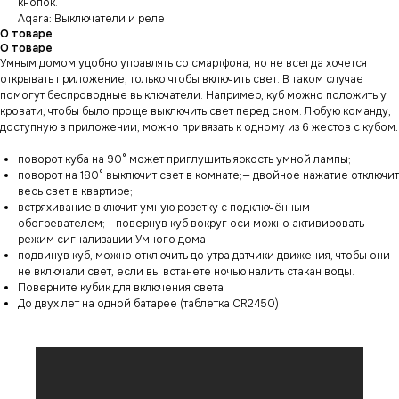
кнопок.
Aqara: Выключатели и реле
О товаре
О товаре
Умным домом удобно управлять со смартфона, но не всегда хочется
открывать приложение, только чтобы включить свет. В таком случае
помогут беспроводные выключатели. Например, куб можно положить у
кровати, чтобы было проще выключить свет перед сном. Любую команду,
доступную в приложении, можно привязать к одному из 6 жестов с кубом:
поворот куба на 90° может приглушить яркость умной лампы;
поворот на 180° выключит свет в комнате;— двойное нажатие отключит
весь свет в квартире;
встряхивание включит умную розетку с подключённым
обогревателем;— повернув куб вокруг оси можно активировать
режим сигнализации Умного дома
подвинув куб, можно отключить до утра датчики движения, чтобы они
не включали свет, если вы встанете ночью налить стакан воды.
Поверните кубик для включения света
До двух лет на одной батарее (таблетка CR2450)