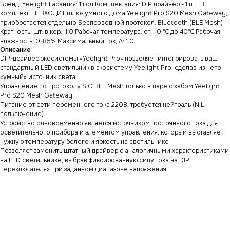
Бренд: Yeelight Гарантия: 1 год Комплектация: DIP драйвер - 1 шт. В
комплект НЕ ВХОДИТ шлюз умного дома Yeelight Pro S20 Mesh Gateway,
приобретается отдельно Беспроводной протокол: Bluetooth (BLE Mesh)
Кратность, шт. в кор.: 1.0 Рабочая температура: от -10 ℃ до 40℃ Рабочая
влажность: 0-85% Максимальный ток, А: 1.0
Описание
DIP-драйвер экосистемы «Yeelight Pro» позволяет интегрировать ваш
стандартный LED светильник в экосистему Yeelight Pro, сделав из него
«умный» источник света.
Управление по протоколу SIG BLE Mesh только в паре с хабом Yeelight
Pro S20 Mesh Gateway.
Питание от сети переменного тока 220В, требуется нейтраль (N L
подключение)
Устройство одновременно является источником постоянного тока для
осветительного прибора и элементом управления, который выставляет
нужную температуру белого и яркость на светильнике
Позволяет заменить штатный драйвер с аналогичными характеристиками
на LED светильнике, выбрав фиксированную силу тока на DIP
переключателях при заданном диапазоне напряжения