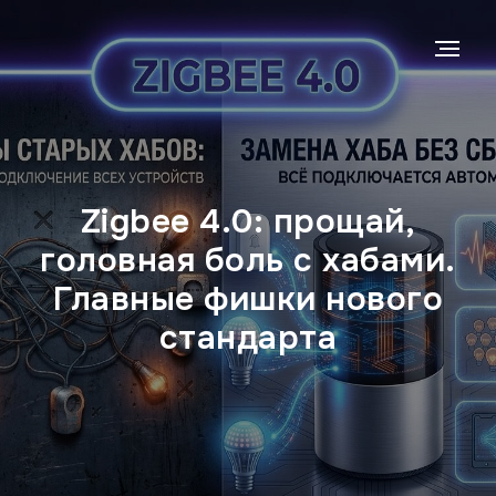
Zigbee 4.0: прощай,
головная боль с хабами.
Главные фишки нового
стандарта