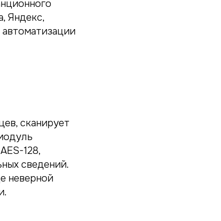
анционного
, Яндекс,
у автоматизации
цев, сканирует
 модуль
AES-128,
ных сведений.
е неверной
и.