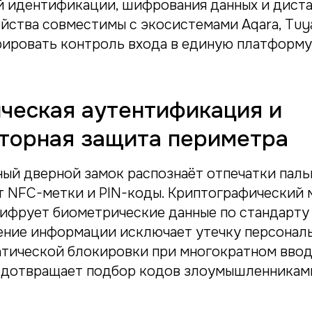
 идентификации, шифрования данных и дист
йства совместимы с экосистемами Aqara, Tuya
рировать контроль входа в единую платформ
ческая аутентификация и
торная защита периметра
ый дверной замок распознаёт отпечатки паль
т NFC-метки и PIN-коды. Криптографический
ифрует биометрические данные по стандарту 
ение информации исключает утечку персональ
тической блокировки при многократном ввод
едотвращает подбор кодов злоумышленникам