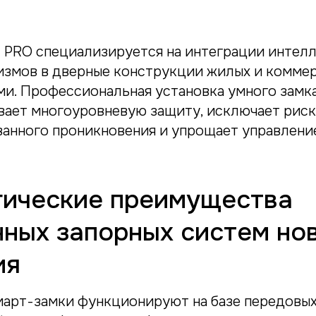
 PRO специализируется на интеграции интел
измов в дверные конструкции жилых и комме
ми. Профессиональная установка умного замк
вает многоуровневую защиту, исключает рис
анного проникновения и упрощает управлени
гические преимущества
нных запорных систем но
ия
арт-замки функционируют на базе передовы