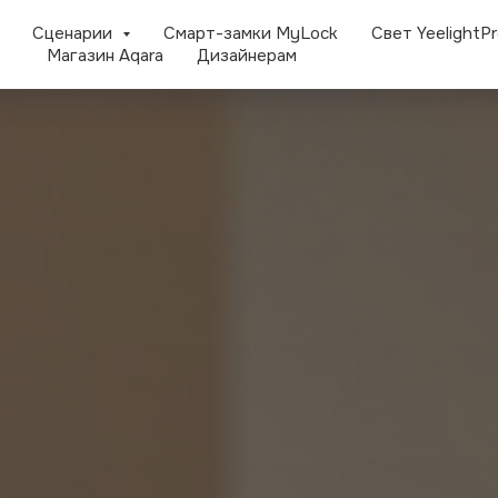
Сценарии
Смарт-замки MyLock
Свет YeelightP
Магазин Aqara
Дизайнерам