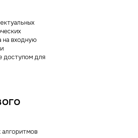
лектуальных
рческих
а на входную
ки
е доступом для
вого
х алгоритмов