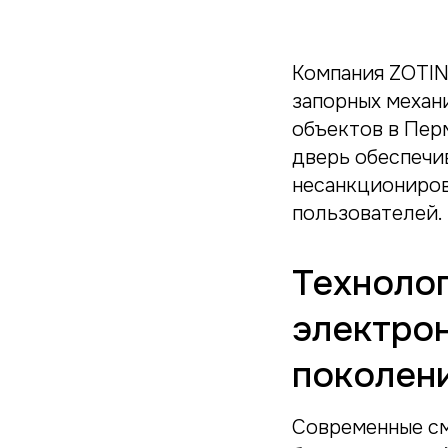
Компания ZOTIN
запорных механ
объектов в Пер
дверь обеспечи
несанкциониров
пользователей.
Техноло
электро
поколен
Современные см